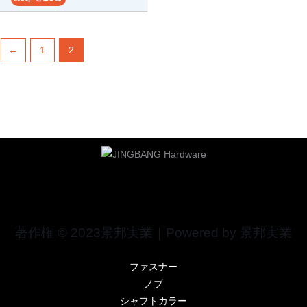
←
1
2
著作権 © 2023景邦実業｜Powered by 景邦実業
ファスナー
ノブ
シャフトカラー