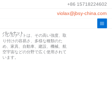
コ
+86 15718224602
ン
violax@jbsy-china.com
テ
ン
ツ
バレルナット
へ
バレルナットは、その高い強度、取
ス
り付けの容易さ、多様な種類のた
め、家具、自動車、建設、機械、航
キ
空宇宙などの分野で広く使用されて
ッ
います。
プ