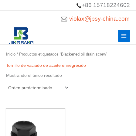
Ir
+86 15718224602
al
violax@jbsy-china.com
contenido
Inicio
/ Productos etiquetados “Blackened oil drain screw”
Tornillo de vaciado de aceite ennegrecido
Mostrando el único resultado