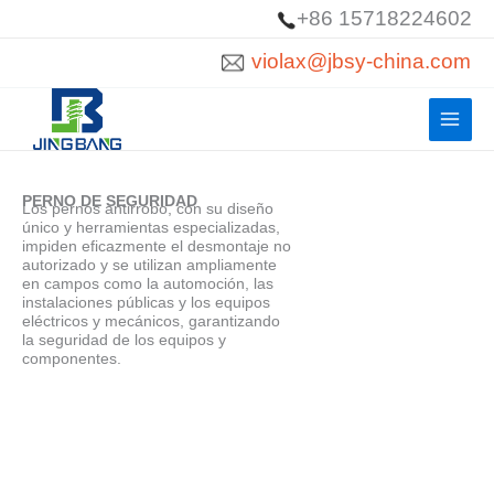
Ir
+86 15718224602
al
violax@jbsy-china.com
contenido
PERNO DE SEGURIDAD
Los pernos antirrobo, con su diseño
único y herramientas especializadas,
impiden eficazmente el desmontaje no
autorizado y se utilizan ampliamente
en campos como la automoción, las
instalaciones públicas y los equipos
eléctricos y mecánicos, garantizando
la seguridad de los equipos y
componentes.