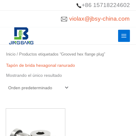
Ir
+86 15718224602
al
violax@jbsy-china.com
contenido
Inicio
/ Productos etiquetados “Grooved hex flange plug”
Tapón de brida hexagonal ranurado
Mostrando el único resultado