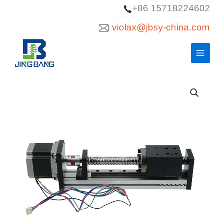
コ
+86 15718224602
ン
violax@jbsy-china.com
テ
ン
ツ
へ
ス
キ
ッ
プ