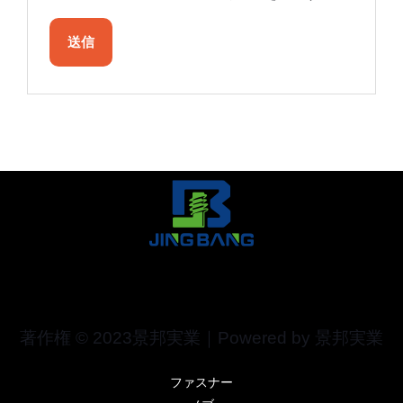
著作権 © 2023景邦実業｜Powered by 景邦実業
ファスナー