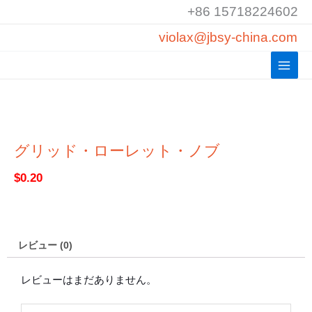
コ
+86 15718224602
ン
violax@jbsy-china.com
テ
ン
ツ
へ
ス
キ
ッ
グリッド・ローレット・ノブ
プ
$
0.20
レビュー (0)
レビューはまだありません。