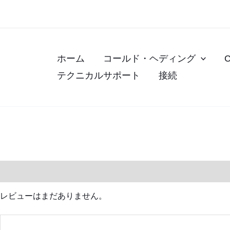
コ
ン
テ
ン
ホーム
コールド・ヘディング
ツ
テクニカルサポート
接続
へ
ス
キ
ッ
プ
レビュー (0)
レビューはまだありません。