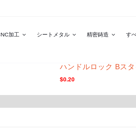
CNC加工
シートメタル
精密鋳造
す
ハンドルロック Bス
$
0.20