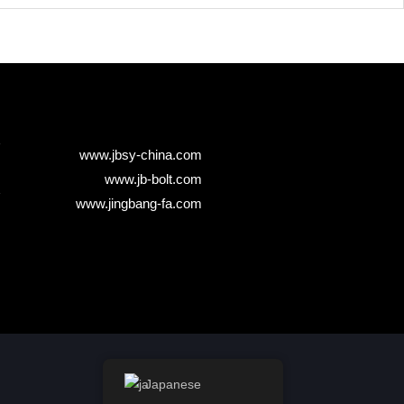
www.jbsy-china.com
www.jb-bolt.com
www.jingbang-fa.com
Japanese