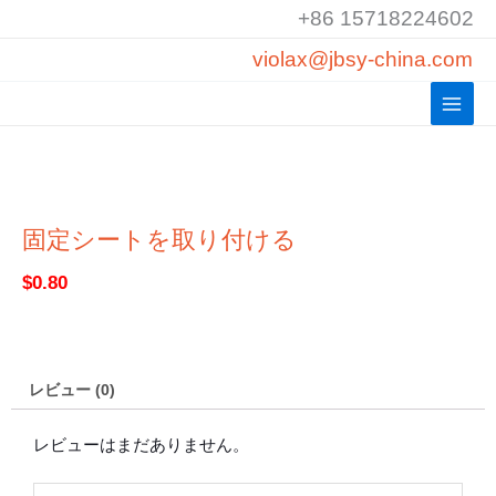
コ
+86 15718224602
ン
violax@jbsy-china.com
テ
ン
ツ
へ
ス
キ
ッ
固定シートを取り付ける
プ
$
0.80
レビュー (0)
レビューはまだありません。