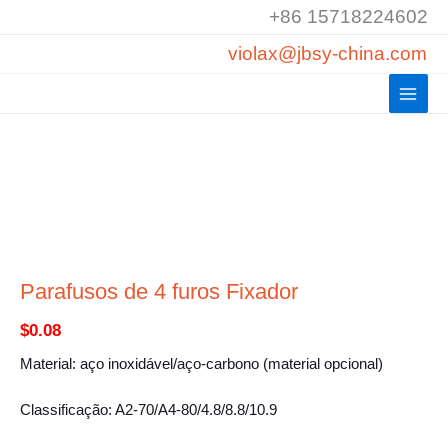
Saltar
+86 15718224602
para
violax@jbsy-china.com
o
conteúdo
Parafusos de 4 furos Fixador
$
0.08
Material: aço inoxidável/aço-carbono (material opcional)
Classificação: A2-70/A4-80/4.8/8.8/10.9