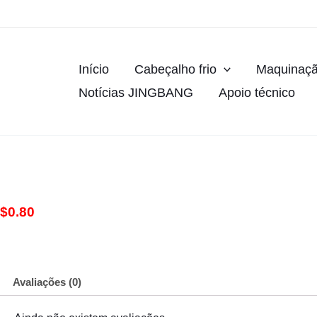
Saltar
para
o
conteúdo
Início
Cabeçalho frio
Maquinaç
Notícias JINGBANG
Apoio técnico
$
0.80
Avaliações (0)