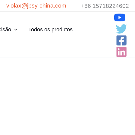
violax@jbsy-china.com
+86 15718224602
cisão
Todos os produtos