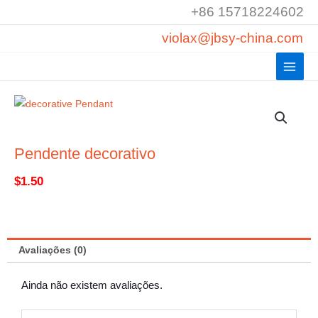
Saltar
+86 15718224602
para
violax@jbsy-china.com
o
conteúdo
Pendente decorativo
$
1.50
Avaliações (0)
Ainda não existem avaliações.