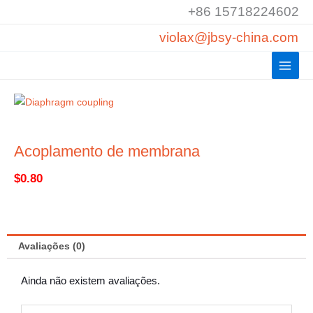
Saltar
+86 15718224602
para
violax@jbsy-china.com
o
conteúdo
Acoplamento de membrana
$
0.80
Avaliações (0)
Ainda não existem avaliações.