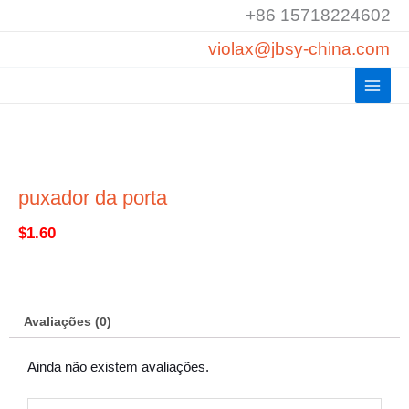
Saltar
+86 15718224602
para
violax@jbsy-china.com
o
conteúdo
puxador da porta
$
1.60
Avaliações (0)
Ainda não existem avaliações.