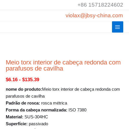
Saltar
+86 15718224602
para
violax@jbsy-china.com
o
conteúdo
Meio torx interior de cabeça redonda com
parafusos de cavilha
Gama
$
6.16
-
$
135.39
de
nome do produto:
Meio torx interior de cabeça redonda com
parafusos de cavilha
preços:
Padrão de rosca:
rosca métrica
$6.16
Forma da cabeça normalizada:
ISO 7380
Material:
SUS-304HC
a
Superfície:
passivado