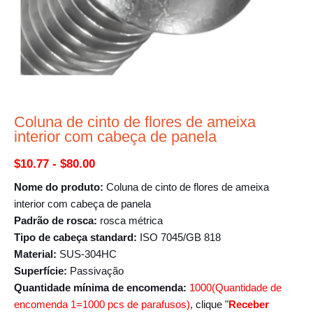
Coluna de cinto de flores de ameixa
interior com cabeça de panela
Gama
$
10.77
-
$
80.00
de
Nome do produto:
Coluna de cinto de flores de ameixa
interior com cabeça de panela
preços:
Padrão de rosca:
rosca métrica
$10.77
Tipo de cabeça standard:
ISO 7045/GB 818
Material:
SUS-304HC
a
Superfície:
Passivação
$80.00
Quantidade mínima de encomenda:
1000(Quantidade de
encomenda 1=1000 pcs de parafusos)
, clique "
Receber