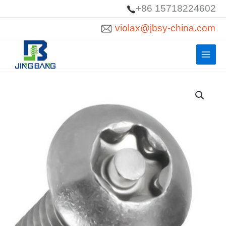
Saltar
+86 15718224602
para
violax@jbsy-china.com
o
conteúdo