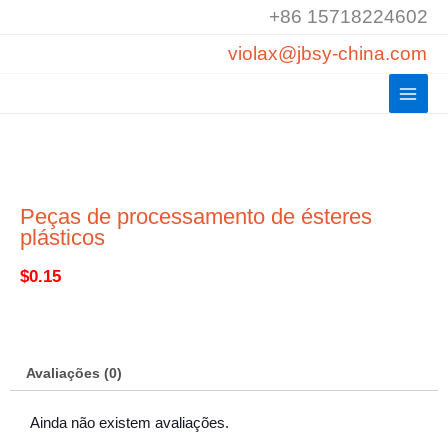
Saltar
+86 15718224602
para
violax@jbsy-china.com
o
conteúdo
Peças de processamento de ésteres
plásticos
$
0.15
Avaliações (0)
Ainda não existem avaliações.