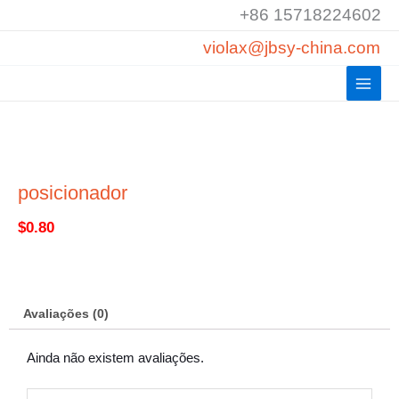
Saltar
+86 15718224602
para
violax@jbsy-china.com
o
conteúdo
posicionador
$
0.80
Avaliações (0)
Ainda não existem avaliações.