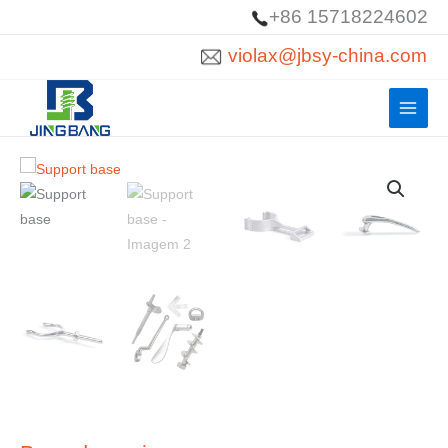
Saltar
+86 15718224602
para
violax@jbsy-china.com
o
conteúdo