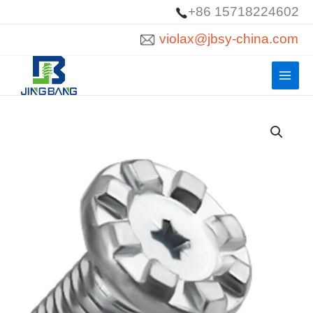
跳
+86 15718224602
至
violax@jbsy-china.com
內
容