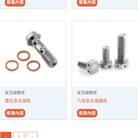
查看內容
查看內容
安全線螺栓
安全線螺栓
雙孔安全線栓
六角安全線螺栓
查看內容
查看內容
1
2
→