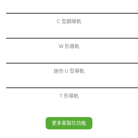
C 型鋼導軌
W 形導軌
迷你 U 型導軌
T 形導軌
更多客製化功能