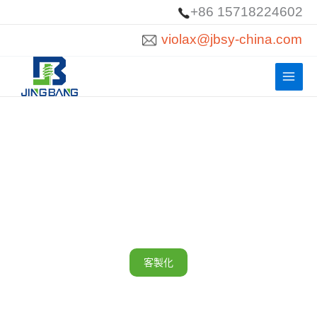
跳
+86 15718224602
至
violax@jbsy-china.com
內
容
太陽能板安裝套件
一站式採購/客製化
鉤子、支架、夾子、導軌、緊固件和其他各種太陽能電池板安裝組件
客製化