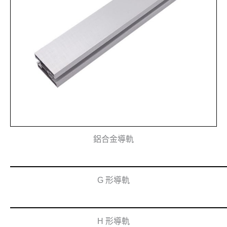
鋁合金導軌
G 形導軌
H 形導軌