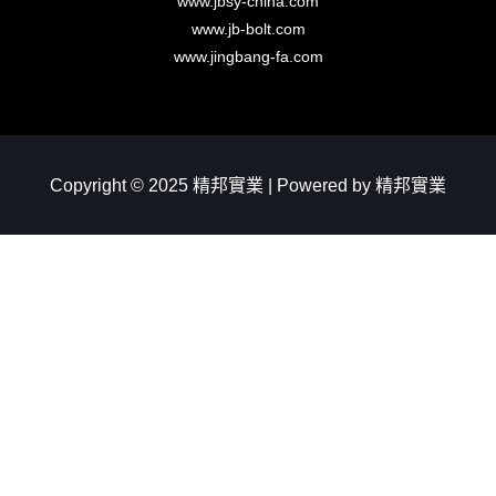
www.jbsy-china.com
www.jb-bolt.com
www.jingbang-fa.com
Copyright © 2025 精邦實業 | Powered by 精邦實業