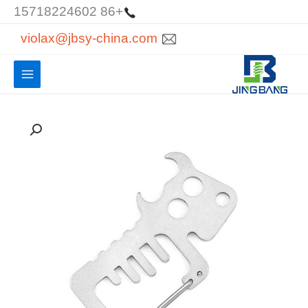
خطي
+86 15718224602
لى
violax@jbsy-china.com
لمحتوى