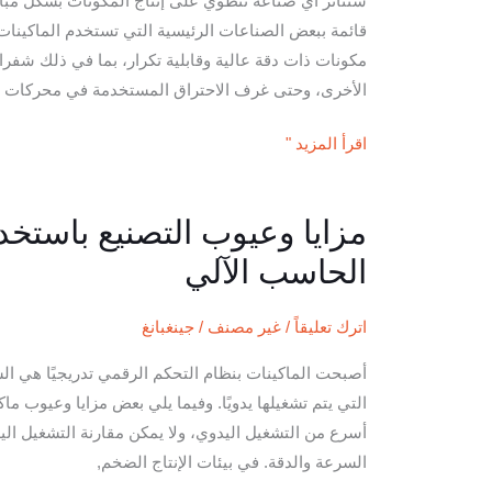
ستتأثر أي صناعة تنطوي على إنتاج المكونات بشكل مباش
التحكم
قائمة ببعض الصناعات الرئيسية التي تستخدم الماكينات
الرقمي
مكونات ذات دقة عالية وقابلية تكرار، بما في ذلك شفرا
باستخدام
الأخرى، وحتى غرف الاحتراق المستخدمة في محركات ا
الحاسوب
اقرأ المزيد "
مزايا وعيوب التصنيع باستخد
مزايا
وعيوب
الحاسب الآلي
التصنيع
باستخدام
اترك تعليقاً
/
غير مصنف
/
جينغبانغ
الحاسب
أصبحت الماكينات بنظام التحكم الرقمي تدريجيًا هي السا
الآلي
باستخدام
أسرع من التشغيل اليدوي، ولا يمكن مقارنة التشغيل ا
الحاسب
السرعة والدقة. في بيئات الإنتاج الضخم,
الآلي