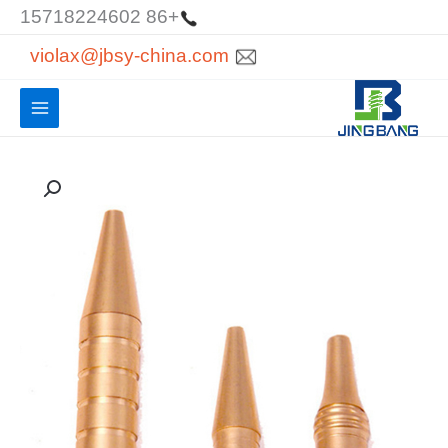
خطي
+86 15718224602
لى
violax@jbsy-china.com
لمحتوى