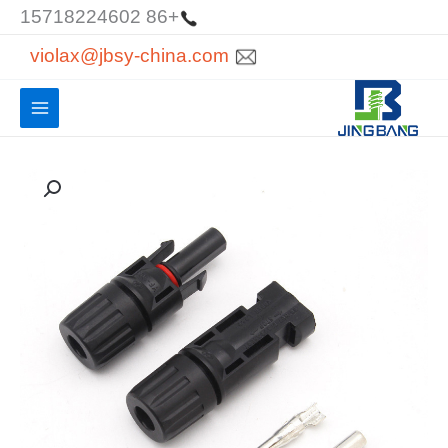
خطي
+86 15718224602
لى
violax@jbsy-china.com
لمحتوى