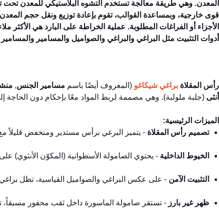
المعدن. وهي طريقة معالجة تستخدم التشوه البلاستيكي للمعدن تحت تأ
قوى خارجية، وبمساعدة القوالب، تقوم بإعادة توزيع ونقل حجم المعدن
الأجزاء أو الفراغات المطلوبة. عملية الخراطة على البارد هي الأكثر ملاءم
أدوات التثبيت مثل البراغي والبراغي والصواميل والمسامير والمسامير 
رأس المقلاة
براغي شيكاغو
(المعروف أيضًا باسم
مسامير الجنس
,
منشو
أنثى
(جلبة ملولبة). وهي مصممة لربط المواد معًا بإحكام دون الحاجة إل
الميزات الرئيسية:
تصميم رأس المقلاة
- يتميز البرغي برأس مستدير ومنخفض قليلاً م
الخيوط الداخلية
- يحتوي الصامولة الأسطوانية (المكوّن الأنثوي) على
التثبيت الآمن
- على عكس البراغي والصواميل القياسية، تظل براغي شيك
ظهر غير بارز
- تستقر صامولة الماسورة داخل ثقب محفور مسبقاً، تار