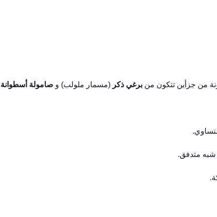
ونة من جزأين تتكون من
برغي ذكر
(مسمار ملولب) و
صامولة أسطوانة
لتساوي.
 شبه متدفق.
ة.