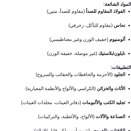
المواد الشائعة:
الفولاذ المقاوم للصدأ
(مقاوم للصدأ، متين)
نحاس
(مقاوم للتآكل، زخرفي)
ألومنيوم
(خفيف الوزن وغير مغناطيسي)
نايلون/بلاستيك
(غير موصلة، خفيفة الوزن)
التطبيقات:
الجلود
(الأحزمة والحافظات والحقائب والسروج)
الأثاث والخزائن
(الكراسي والألواح والأنظمة المعيارية)
تجليد الكتب والألبومات
(دفاتر العينات، مجلدات العينات)
الصناعة والآلات
(الألواح، والأغطية، والتركيبات)
اللافتات والعروض
(تثبيت آمن ولكن قابل للإزالة)