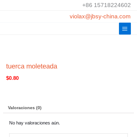
Ir
+86 15718224602
al
violax@jbsy-china.com
contenido
tuerca moleteada
$
0.80
Valoraciones (0)
No hay valoraciones aún.