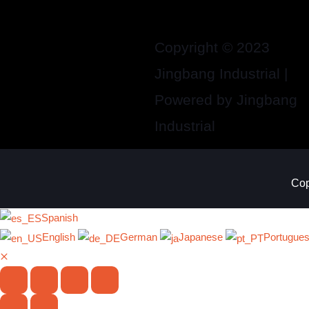
Copyright © 2023
Jingbang Industrial |
Powered by Jingbang
Industrial
Cop
Spanish
English
German
Japanese
Portugue