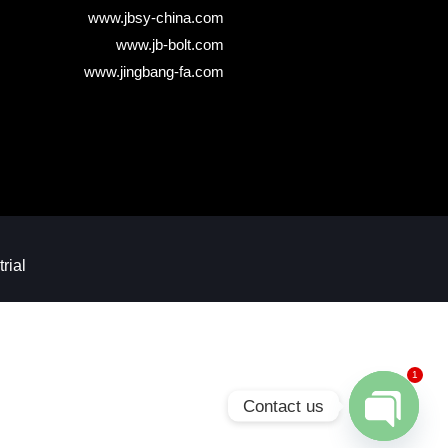
www.jbsy-china.com
www.jb-bolt.com
www.jingbang-fa.com
rial
1
Contact us
Open chaty