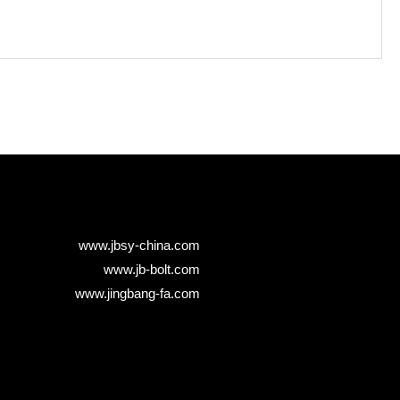
www.jbsy-china.com
www.jb-bolt.com
www.jingbang-fa.com