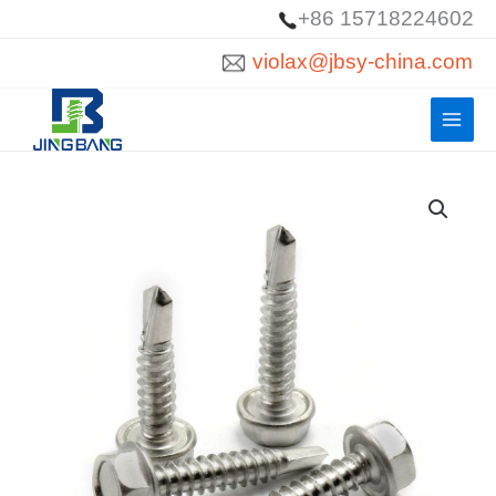
跳
+86 15718224602
至
violax@jbsy-china.com
內
容