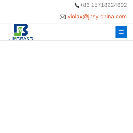
跳
+86 15718224602
至
violax@jbsy-china.com
內
容