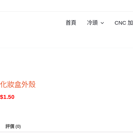
跳
至
內
首頁
冷頭
CNC 
容
化妝盒外殼
$
1.50
評價 (0)