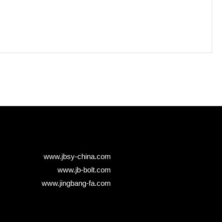
www.jbsy-china.com
www.jb-bolt.com
www.jingbang-fa.com