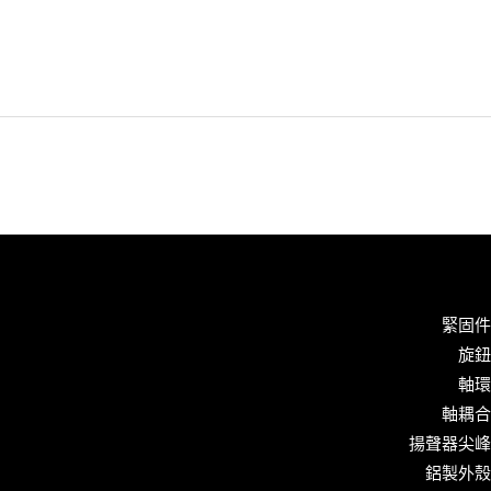
緊固件
旋鈕
軸環
軸耦合
揚聲器尖峰
鋁製外殼