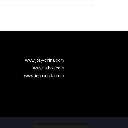
www.jbsy-china.com
www.jb-bolt.com
www.jingbang-fa.com