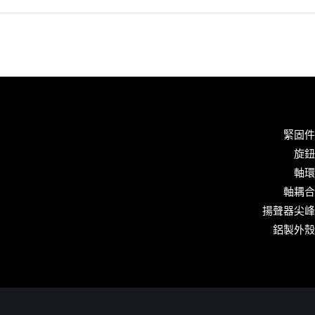
緊固件
旋鈕
軸環
軸耦合
揚聲器尖峰
鋁製外殼