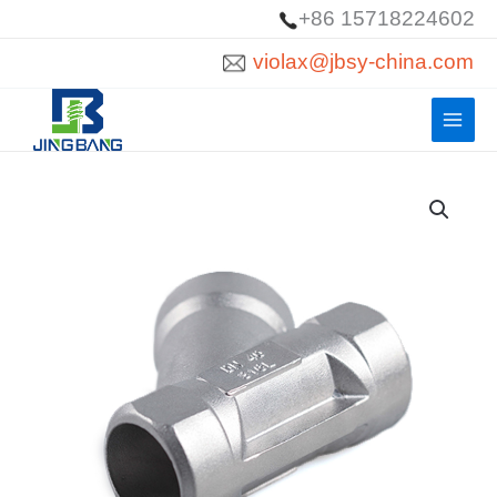
跳
+86 15718224602
至
violax@jbsy-china.com
內
容