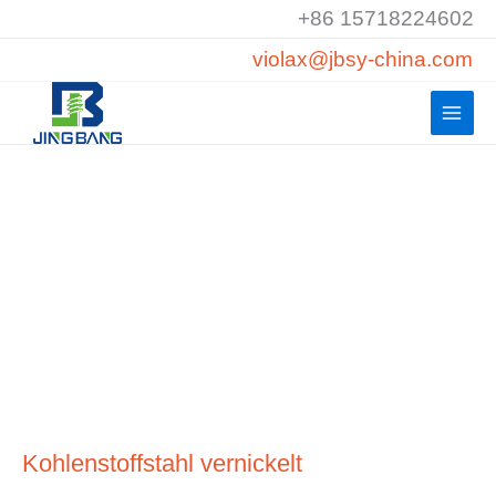
Zum
+86 15718224602
Inhalt
violax@jbsy-china.com
springen
Kohlenstoffstahl vernickelt