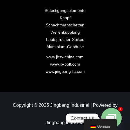
Befestigungselemente
Knopf
Schachtmanschetten
Wellenkupplung
Lautsprecher-Spikes
Aluminium-Gehäuse
www.jbsy-china.com
www.jb-bolt.com
www.jingbang-fa.com
Copyright © 2025 Jingbang Industrial | Powered by
1
Contact us
Jingbang Industrial
German
Open chaty