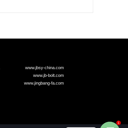
www.jbsy-china.com
www.jb-bolt.com
www.jingbang-fa.com
1