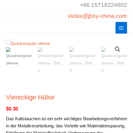
Zum
+86 15718224602
Inhalt
violax@jbsy-china.com
springen
Viereckige Hülse
$
0.30
Das Kaltstauchen ist ein sehr wichtiges Bearbeitungsverfahren
in der Metallverarbeitung, das Vorteile wie Materialeinsparung,
Erhöhung der Materialfestigkeit, Verbesserung der