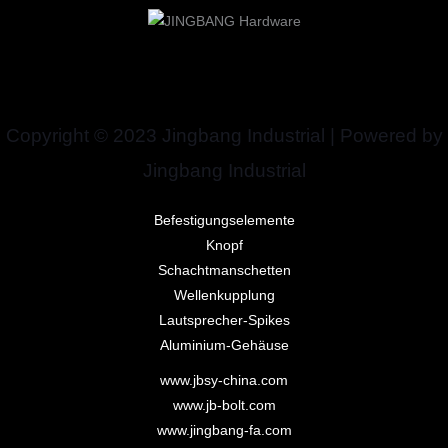
Copyright © 2023 Jingbang Industrial | Powered by
Jingbang Industrial
Befestigungselemente
Knopf
Schachtmanschetten
Wellenkupplung
Lautsprecher-Spikes
Aluminium-Gehäuse
www.jbsy-china.com
www.jb-bolt.com
www.jingbang-fa.com