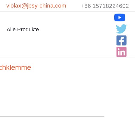
violax@jbsy-china.com
+86 15718224602
Alle Produkte
achklemme