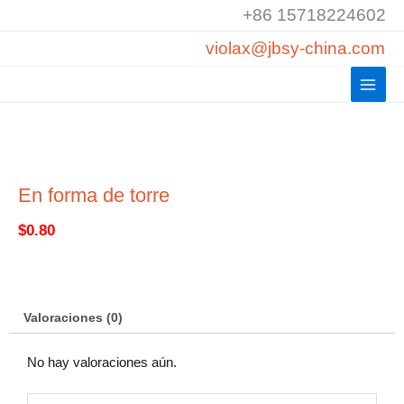
Ir
+86 15718224602
al
violax@jbsy-china.com
contenido
En forma de torre
$
0.80
Valoraciones (0)
No hay valoraciones aún.