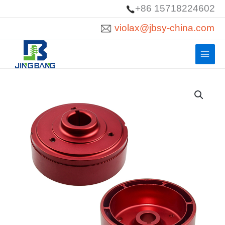
Ir
+86 15718224602
al
violax@jbsy-china.com
contenido